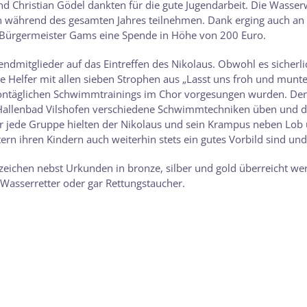
d Christian Gödel dankten für die gute Jugendarbeit. Die Wasser
 während des gesamten Jahres teilnehmen. Dank erging auch an die
e Bürgermeister Gams eine Spende in Höhe von 200 Euro.
ndmitglieder auf das Eintreffen des Nikolaus. Obwohl es sicherlic
 Helfer mit allen sieben Strophen aus „Lasst uns froh und munter
ntäglichen Schwimmtrainings im Chor vorgesungen wurden. Der N
 Hallenbad Vilshofen verschiedene Schwimmtechniken üben und d
Für jede Gruppe hielten der Nikolaus und sein Krampus neben Lob 
rn ihren Kindern auch weiterhin stets ein gutes Vorbild sind und
chen nebst Urkunden in bronze, silber und gold überreicht werd
 Wasserretter oder gar Rettungstaucher.