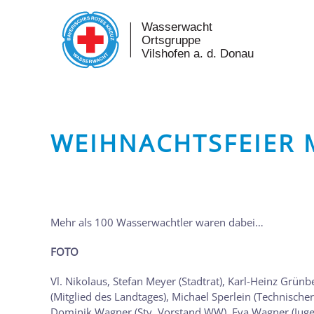
Skip to main content
WEIHNACHTSFEIER 
Mehr als 100 Wasserwachtler waren dabei…
FOTO
Vl. Nikolaus, Stefan Meyer (Stadtrat), Karl-Heinz Grünb
(Mitglied des Landtages), Michael Sperlein (Technische
Dominik Wagner (Stv. Vorstand WW), Eva Wagner (Juge