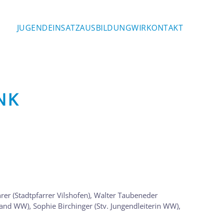
JUGEND
EINSATZ
AUSBILDUNG
WIR
KONTAKT
NK
hrer (Stadtpfarrer Vilshofen), Walter Taubeneder
tand WW), Sophie Birchinger (Stv. Jungendleiterin WW),