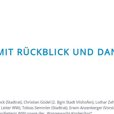
MIT RÜCKBLICK UND DA
eck (Stadtrat), Christian Gödel (2. Bgm Stadt Vilshofen), Lothar Ze
r Leiter WW), Tobias Semmler (Stadtrat), Erwin Anzenberger (Vors
ndleiterin WW) sowie der „Wasserwacht-Kinderchor“.