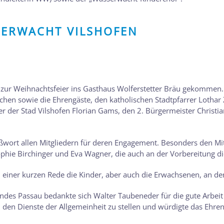
SERWACHT VILSHOFEN
ur Weihnachtsfeier ins Gasthaus Wolferstetter Bräu gekommen.
lichen sowie die Ehrengäste, den katholischen Stadtpfarrer Lotha
 der Stad Vilshofen Florian Gams, den 2. Bürgermeister Christia
wort allen Mitgliedern für deren Engagement. Besonders den Mit
Sophie Birchinger und Eva Wagner, die auch an der Vorbereitung d
in einer kurzen Rede die Kinder, aber auch die Erwachsenen, an d
andes Passau bedankte sich Walter Taubeneder für die gute Arbeit
t in den Dienste der Allgemeinheit zu stellen und würdigte das Ehr