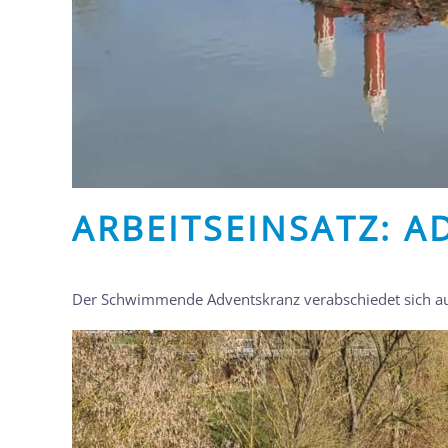
ARBEITSEINSATZ: 
Der Schwimmende Adventskranz verabschiedet sich aus 