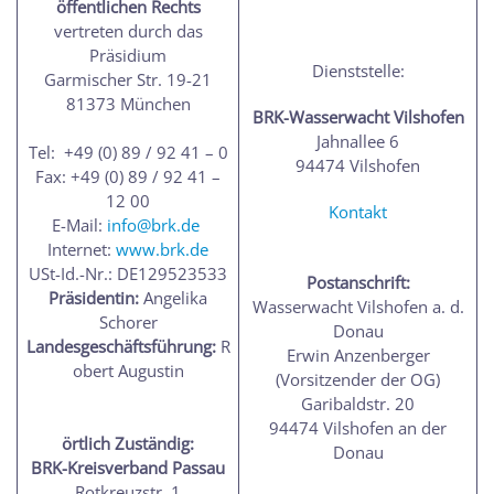
öffentlichen Rechts
vertreten durch das
Präsidium
Dienststelle:
Garmischer Str. 19-21
81373 München
BRK-Wasserwacht Vilshofen
Jahnallee 6
Tel: +49 (0) 89 / 92 41 – 0
94474 Vilshofen
Fax: +49 (0) 89 / 92 41 –
12 00
Kontakt
E-Mail:
info@brk.de
Internet:
www.brk.de
USt-Id.-Nr.: DE129523533
Postanschrift:
Präsidentin:
Angelika
Wasserwacht Vilshofen a. d.
Schorer
Donau
Landesgeschäftsführung:
R
Erwin Anzenberger
obert Augustin
(Vorsitzender der OG)
Garibaldstr. 20
94474 Vilshofen an der
örtlich Zuständig:
Donau
BRK-Kreisverband Passau
Rotkreuzstr. 1