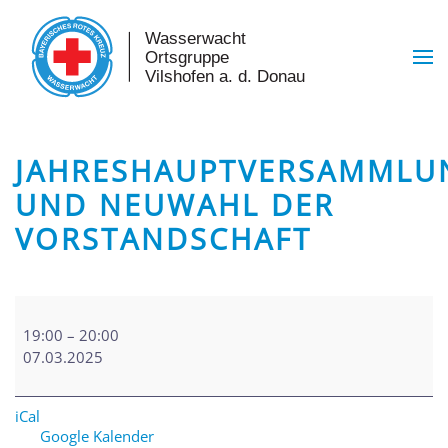
Skip to main content
JAHRESHAUPTVERSAMMLU
UND NEUWAHL DER
VORSTANDSCHAFT
Jahreshauptversammlung
und
19:00
–
20:00
Neuwahl
07.03.2025
der
Vorstandschaft
iCal
Google Kalender